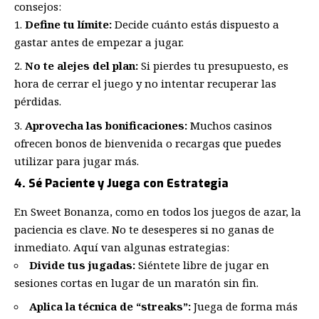
consejos:
Define tu límite:
Decide cuánto estás dispuesto a
gastar antes de empezar a jugar.
No te alejes del plan:
Si pierdes tu presupuesto, es
hora de cerrar el juego y no intentar recuperar las
pérdidas.
Aprovecha las bonificaciones:
Muchos casinos
ofrecen bonos de bienvenida o recargas que puedes
utilizar para jugar más.
4. Sé Paciente y Juega con Estrategia
En Sweet Bonanza, como en todos los juegos de azar, la
paciencia es clave. No te desesperes si no ganas de
inmediato. Aquí van algunas estrategias:
Divide tus jugadas:
Siéntete libre de jugar en
sesiones cortas en lugar de un maratón sin fin.
Aplica la técnica de “streaks”:
Juega de forma más