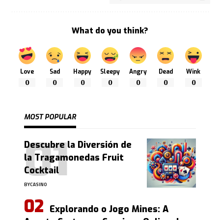
What do you think?
Love
Sad
Happy
Sleepy
Angry
Dead
Wink
0
0
0
0
0
0
0
MOST POPULAR
Descubre la Diversión de
la Tragamonedas Fruit
Cocktail
BY
CASINO
Explorando o Jogo Mines: A