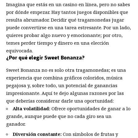
Imagina que estás en un casino en línea, pero no sabes
por dónde empezar. Hay tantos juegos disponibles que
resulta abrumador. Decidir qué tragamonedas jugar
puede convertirse en una tarea estresante. Por un lado,
quieres probar algo nuevo y emocionante; por otro,
temes perder tiempo y dinero en una elección
equivocada.
¿Por qué elegir Sweet Bonanza?
Sweet Bonanza no es solo otra tragamonedas; es una
experiencia que combina gráficos coloridos, música
pegajosa y, sobre todo, un potencial de ganancias
impresionante. Aquí te dejo algunas razones por las
que deberías considerar darle una oportunidad:
Alta volatilidad:
Ofrece oportunidades de ganar a lo
grande, aunque puede que no cada giro sea un
ganador.
Diversión constante:
Con símbolos de frutas y