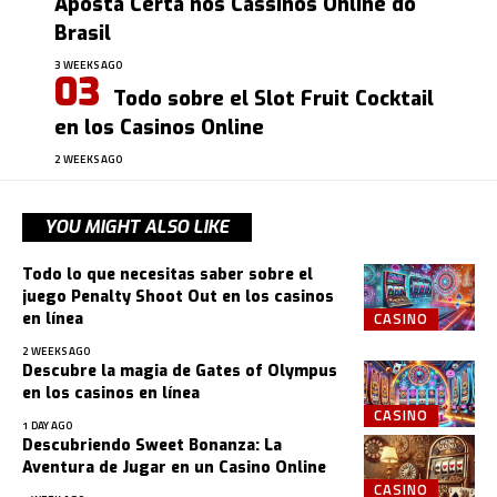
Aposta Certa nos Cassinos Online do
Brasil
3 WEEKS AGO
Todo sobre el Slot Fruit Cocktail
en los Casinos Online
2 WEEKS AGO
YOU MIGHT ALSO LIKE
Todo lo que necesitas saber sobre el
juego Penalty Shoot Out en los casinos
CASINO
en línea
2 WEEKS AGO
Descubre la magia de Gates of Olympus
en los casinos en línea
CASINO
1 DAY AGO
Descubriendo Sweet Bonanza: La
Aventura de Jugar en un Casino Online
CASINO