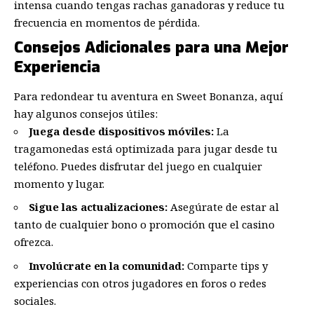
intensa cuando tengas rachas ganadoras y reduce tu
frecuencia en momentos de pérdida.
Consejos Adicionales para una Mejor
Experiencia
Para redondear tu aventura en Sweet Bonanza, aquí
hay algunos consejos útiles:
Juega desde dispositivos móviles:
La
tragamonedas está optimizada para jugar desde tu
teléfono. Puedes disfrutar del juego en cualquier
momento y lugar.
Sigue las actualizaciones:
Asegúrate de estar al
tanto de cualquier bono o promoción que el casino
ofrezca.
Involúcrate en la comunidad:
Comparte tips y
experiencias con otros jugadores en foros o redes
sociales.