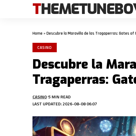
THEMETUNEBO
Home
»
Descubre la Maravilla de las Tragaperras: Gates of
CASINO
Descubre la Marav
Tragaperras: Ga
CASINO
5 MIN READ
LAST UPDATED: 2026-08-08 06:07