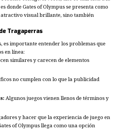
í es donde Gates of Olympus se presenta como
 atractivo visual brillante, sino también
de Tragaperras
, es importante entender los problemas que
s en línea:
en similares y carecen de elementos
ficos no cumplen con lo que la publicidad
s:
Algunos juegos vienen llenos de términos y
adores y hacer que la experiencia de juego en
 Gates of Olympus llega como una opción