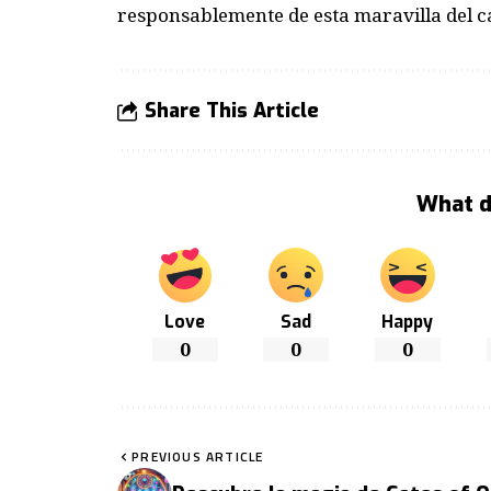
responsablemente de esta maravilla del ca
Share This Article
What d
Love
Sad
Happy
0
0
0
PREVIOUS ARTICLE