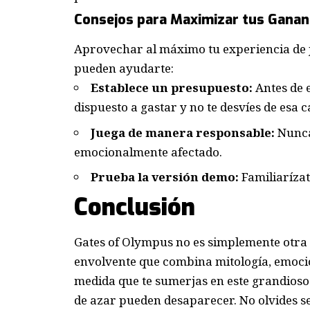
Consejos para Maximizar tus Ganan
Aprovechar al máximo tu experiencia de j
pueden ayudarte:
Establece un presupuesto:
Antes de 
dispuesto a gastar y no te desvíes de esa c
Juega de manera responsable:
Nunca
emocionalmente afectado.
Prueba la versión demo:
Familiarízate
Conclusión
Gates of Olympus no es simplemente otra
envolvente que combina mitología, emoci
medida que te sumerjas en este grandioso
de azar pueden desaparecer. No olvides s