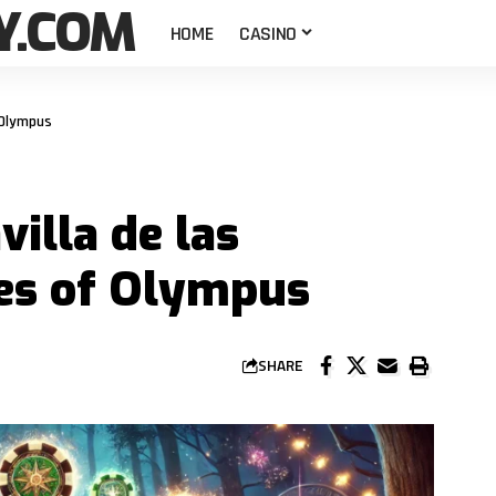
Y.COM
HOME
CASINO
 Olympus
illa de las
tes of Olympus
SHARE