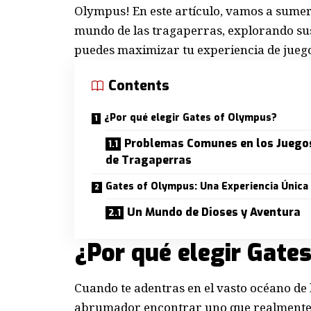
Olympus! En este artículo, vamos a sumerg
mundo de las tragaperras, explorando sus 
puedes maximizar tu experiencia de jueg
Contents
¿Por qué elegir Gates of Olympus?
Problemas Comunes en los Juego
de Tragaperras
Gates of Olympus: Una Experiencia Única
Un Mundo de Dioses y Aventura
¿Por qué elegir Gate
Cuando te adentras en el vasto océano de 
abrumador encontrar uno que realmente re