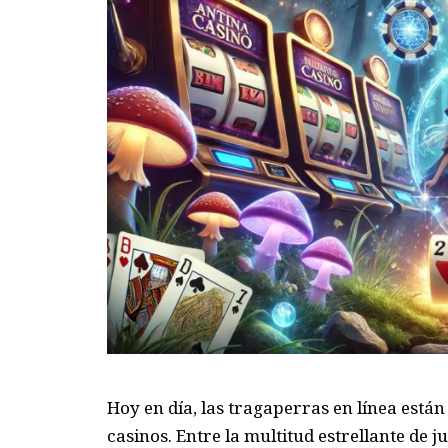
Hoy en día, las tragaperras en línea están
casinos. Entre la multitud estrellante de j