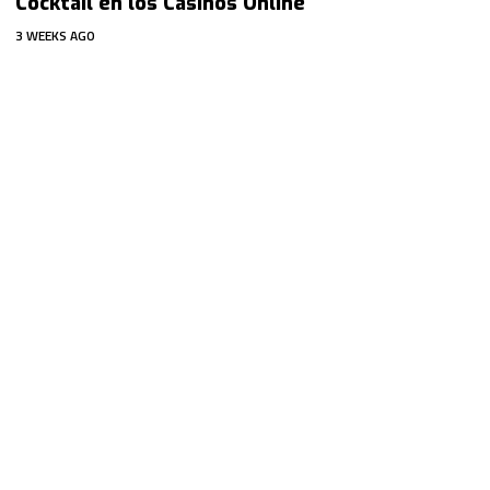
Cocktail en los Casinos Online
3 WEEKS AGO