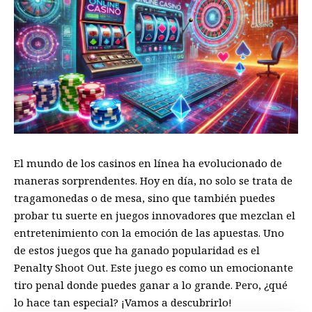
El mundo de los casinos en línea ha evolucionado de
maneras sorprendentes. Hoy en día, no solo se trata de
tragamonedas o de mesa, sino que también puedes
probar tu suerte en juegos innovadores que mezclan el
entretenimiento con la emoción de las apuestas. Uno
de estos juegos que ha ganado popularidad es el
Penalty Shoot Out
. Este juego es como un emocionante
tiro penal donde puedes ganar a lo grande. Pero, ¿qué
lo hace tan especial? ¡Vamos a descubrirlo!