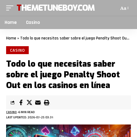
THEMETUNEBOY.COM
Aa
Home
Casino
Home
»
Todo lo que necesitas saber sobre el juego Penalty Shoot Out en los casinos en línea
CASINO
Todo lo que necesitas saber
sobre el juego Penalty Shoot
Out en los casinos en línea
CASINO
6 MIN READ
LAST UPDATED: 2026-07-25 03:31