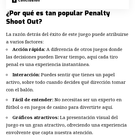
Conclusión
¿Por qué es tan popular Penalty
Shoot Out?
La razón detrás del éxito de este juego puede atribuirse
a varios factores:
Acción rápida:
A diferencia de otros juegos donde
las decisiones pueden llevar tiempo, aquí cada tiro
penal es una experiencia instantánea.
Interacción:
Puedes sentir que tienes un papel
activo, sobre todo cuando decides qué dirección tomar
con el balón.
Fácil de entender:
No necesitas ser un experto en
fútbol o en juegos de casino para divertirte aquí.
Gráficos atractivos:
La presentación visual del
juego es un gran atractivo, ofreciendo una experiencia
envolvente que capta nuestra atención.