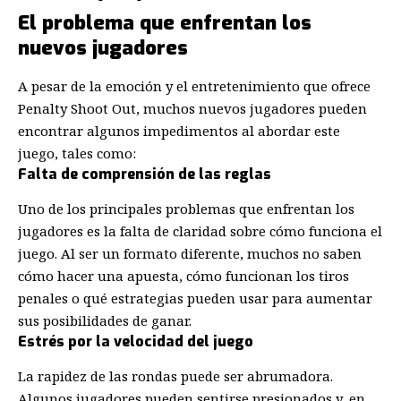
El problema que enfrentan los
nuevos jugadores
A pesar de la emoción y el entretenimiento que ofrece
Penalty Shoot Out, muchos nuevos jugadores pueden
encontrar algunos impedimentos al abordar este
juego, tales como:
Falta de comprensión de las reglas
Uno de los principales problemas que enfrentan los
jugadores es la falta de claridad sobre cómo funciona el
juego. Al ser un formato diferente, muchos no saben
cómo hacer una apuesta, cómo funcionan los tiros
penales o qué estrategias pueden usar para aumentar
sus posibilidades de ganar.
Estrés por la velocidad del juego
La rapidez de las rondas puede ser abrumadora.
Algunos jugadores pueden sentirse presionados y, en