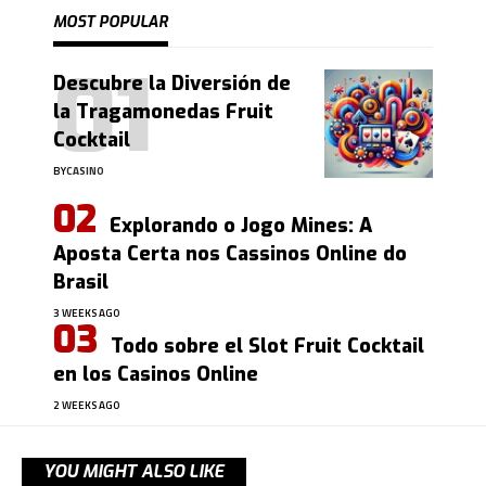
MOST POPULAR
Descubre la Diversión de
la Tragamonedas Fruit
Cocktail
BY
CASINO
Explorando o Jogo Mines: A
Aposta Certa nos Cassinos Online do
Brasil
3 WEEKS AGO
Todo sobre el Slot Fruit Cocktail
en los Casinos Online
2 WEEKS AGO
YOU MIGHT ALSO LIKE